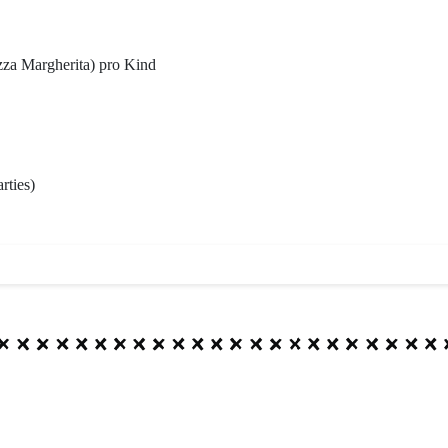
ts geschlossen.
ereiche Fußball, Cosmo Beach, Tennis, Squash 
zza Margherita) pro Kind
Uhr wie gewohnt geöffnet.
hter im Haus bleiben von der Schließung unberüh
ie individuellen Öffnungszeiten.
 euer Verständnis,
rties)
orts Team