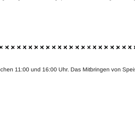
schen 11:00 und 16:00 Uhr. Das Mitbringen von Speis
RBEITER SOMMERFEST
7.26, TEILWEISE GESC
nseren Mitarbeitern und haben am Dienstag den 7.7. 
es Mitarbeiter-Sommerfestes bleiben die meisten