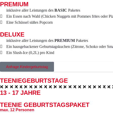
Cosmo Spor
PREMIUM
inklusive aller Leistungen des
BASIC
Paketes
Die Sportb
Ein Essen nach Wahl (Chicken Nuggets mit Pommes frites oder Pi
sind ab 17 
Eine Schüssel süßes Popcorn
Unserer Päc
weiterhin d
DELUXE
inklusive aller Leistungen des
PREMIUM
Paketes
Vielen Dank für
Ein hausgebackener Geburtstagskuchen (Zitrone, Schoko oder Sma
Euer
COSMO Sp
Ein Slush-Ice (0,2L) pro Kind
Anfrage Kindergeburtstag
TEENIE­GEBURTSTAGE
13 - 17 JAHRE
TEENIE GEBURTSTAGSPAKET
max. 12 Personen