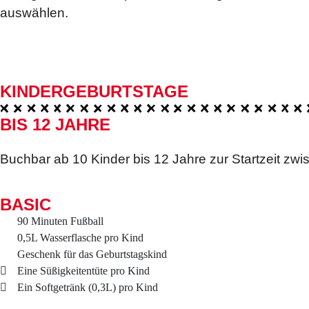
auswählen.
KINDER­GEBURTSTAGE
BIS 12 JAHRE
Buchbar ab 10 Kinder bis 12 Jahre zur Startzeit zwi
MITA
BASIC
Di. 7.
90 Minuten Fußball
0,5L Wasserflasche pro Kind
Liebe Gäste,
Geschenk für das Geburtstagskind
wir feiern mit u
Eine Süßigkeitentüte pro Kind
Öffnungszeiten!
Ein Softgetränk (0,3L) pro Kind
Aufgrund d