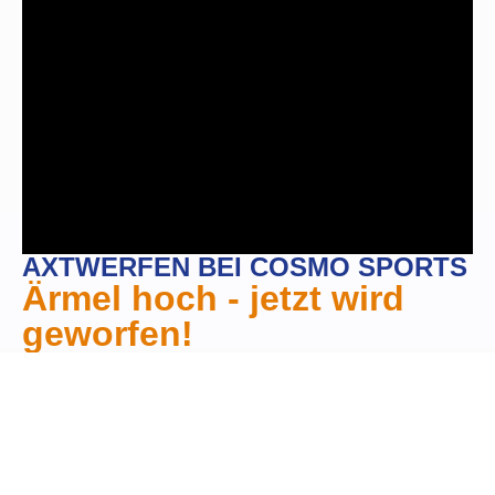
AXTWERFEN BEI COSMO SPORTS
Ärmel hoch - jetzt wird
geworfen!
Hier sind Präzision und Geschick gefragt –
wer hämmert Äxte, Wurfmesser, Ninja-
Wurfkarten und weitere Gadgets in’s Bull’s
Eye?