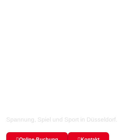
COSMO Sports
Dein Sport- und
Freizeitzentrum in
Düsseldorf
Spannung, Spiel und Sport in Düsseldorf.
Online-Buchung
Kontakt